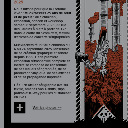
2025
Nous luttons pour que la Lorraine
vive :
"Muckrackers 25 ans de bruit
et de pixels"
au Schmirlab,
exposition, concert et workshop
samedi 6 septembre 2025, 33 rue
des Jardins à Metz à partir de 17h
dans le cadre du Schmirfest, festival
d'affiches de concerts sérigraphiées.
Muckrackers réunit au Schmirlab du
6 au 24 septembre 2025 l'ensemble
de sa création graphique et sonore
depuis 1999. Cette première
exposition rétrospective complète et
inédite se compose de l'ensemble
de ses visuels sérigraphiés, de sa
production vinylique, de ses affiches
et de sa propagande imprimée.
Dès 17h atelier sérigraphie live sur
textile, amenez vos T-shirts, slips,
parkas et K-Way pour les customiser
en live !
Voir les photos >>