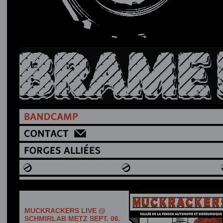
MUCKRACKERS LIVE @
SCHMIRLAB METZ SEPT. 06.