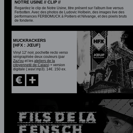
NOTRE USINE // CLIP //
Regardez le clip de Notre Usine, titre présent sur l'album live versus
Ferbotten. Avec des photos de Ludovic Holbein, des images live des
performances FERBOMUCK à Poitiers et Nilvange, et des pixels bruts
de fonderie.
MUCKRACKERS
[HFX : JŒUF]
Vinyl 12' noir, pochette recto verso
sérigraphiée deux couleurs (par
Zaz'ou
et les
ateliers de la
citoyenneté de Calais
) + version
digitale (.wav/.mp3). 14€. 150 ex.