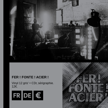
FER ! FONTE ! ACIER !
Vinyl 12 gris' + CDr, sérigraphie.
12€.