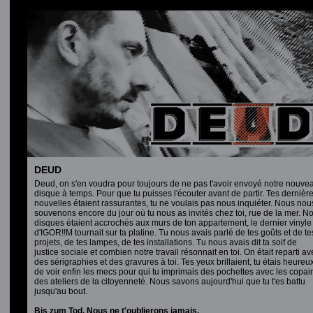
DEUD
Deud, on s'en voudra pour toujours de ne pas t'avoir envoyé notre nouve
disque à temps. Pour que tu puisses l'écouter avant de partir. Tes dernièr
nouvelles étaient rassurantes, tu ne voulais pas nous inquiéter. Nous nou
souvenons encore du jour où tu nous as invités chez toi, rue de la mer. N
disques étaient accrochés aux murs de ton appartement, le dernier vinyle
d'IGOR!!M
tournait sur ta platine. Tu nous avais parlé de tes goûts et de te
projets, de tes lampes, de tes installations. Tu nous avais dit ta soif de
justice sociale et combien notre travail résonnait en toi. On était reparti av
des sérigraphies et des gravures à toi. Tes yeux brillaient, tu étais heureu
de voir enfin les mecs pour qui tu imprimais des pochettes avec les copai
des ateliers de la citoyenneté. Nous savons aujourd'hui que tu t'es battu
jusqu'au bout.
Bis zum Tod. Nous ne t'oublierons jamais.