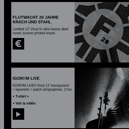
FLUTWACHT 20 JAHRE
KRACH UND STAHL
Limited 12' Vinyl in ultra heavy steel
cover, screen printed insert.
IGOR!!M LIVE
IGOR!!M LIVE!! Vinyl 12' transparent
+ leporello + patch sérigraphiés. 17ex.
+ T-shirt >
+ Voir la vidéo