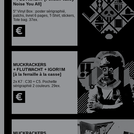
Noise You All]
5'' Vinyl Box : poster sérigraphié,
patchs, livret 6 pages, T-Shirt, stickers,
Tote bag. 37ex.
MUCKRACKERS
+ FLUTWACHT + IGOR!!M
[à la ferraille à la casse]
2x K7 : C30 + C5. Pochette
sérigraphié 2 couleurs. 29ex.
MUCKRACKERS