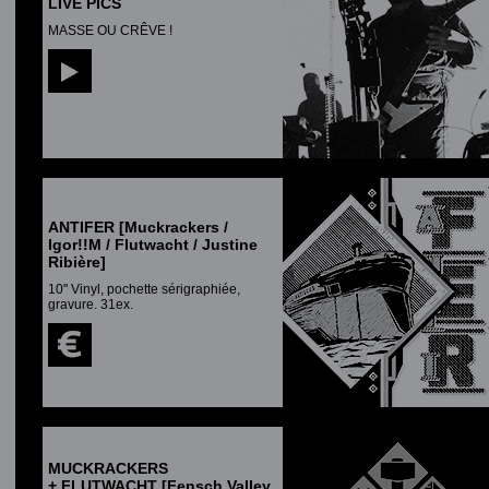
LIVE PICS
MASSE OU CRÊVE !
ANTIFER [Muckrackers /
Igor!!M / Flutwacht / Justine
Ribière]
10
'' Vinyl, pochette sérigraphiée,
gravure. 31ex.
MUCKRACKERS
+ FLUTWACHT [Fensch Valley