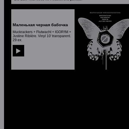
Маленькая черная бабочка
Muckrackers + Flutwacht + IGOR!!M +
Justine Ribière. Vinyl 10' transparent.
29 ex.